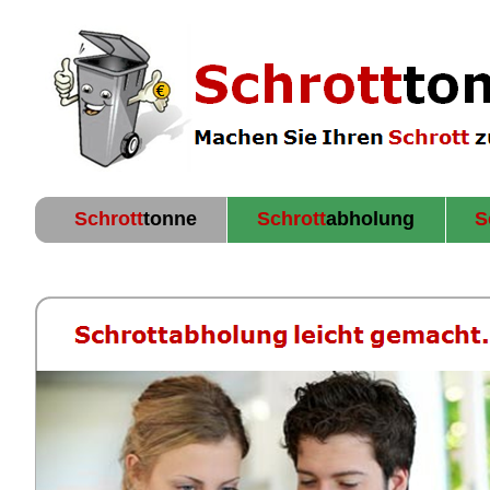
Schrott
tonne
Schrott
abholung
S